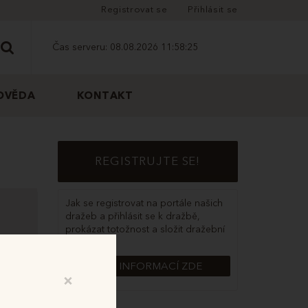
Registrovat se
Přihlásit se
Čas serveru:
08.08.2026 11:58:25
OVĚDA
KONTAKT
REGISTRUJTE SE!
Jak se registrovat na portále našich
dražeb a přihlásit se k dražbě,
prokázat totožnost a složit dražební
jistotu?
VÍCE INFORMACÍ ZDE
×