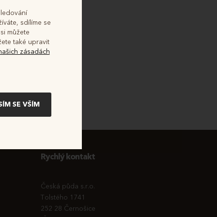
sledování
íváte, sdílíme se
 si můžete
výběr
ete také upravit
 našich zásadách
Rychlý kontakt
Česká půda s.r.o.
Tolstého 1741
252 28 Černošice