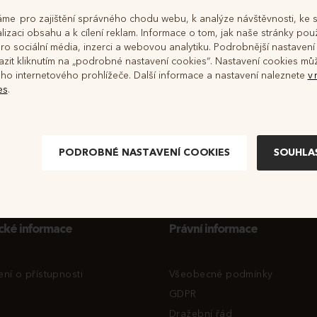
me pro zajištění správného chodu webu, k analýze návštěvnosti, ke 
izaci obsahu a k cílení reklam. Informace o tom, jak naše stránky použ
ro sociální média, inzerci a webovou analytiku. Podrobnější nastavení
Rozšířený 
zit kliknutím na „podrobné nastavení cookies“. Nastavení cookies můž
ho internetového prohlížeče. Další informace a nastavení naleznete
v
 žádné dražby.
es
.
PODROBNÉ NASTAVENÍ COOKIES
cké informace
Právní informace
ení o přístupnosti
Všeobecné podmínky
GDPR
Dražební řád