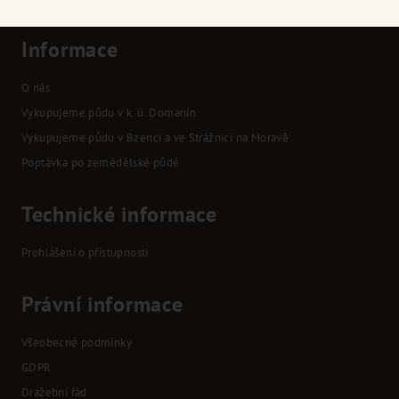
Informace
O nás
Vykupujeme půdu v k. ú. Domanín
Vykupujeme půdu v Bzenci a ve Strážnici na Moravě
Poptávka po zemědělské půdě
Technické informace
Prohlášení o přístupnosti
Právní informace
Všeobecné podmínky
GDPR
Dražební řád