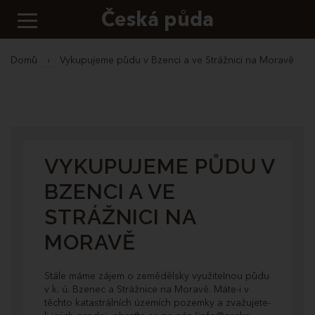
Česká půda
Domů
›
Vykupujeme půdu v Bzenci a ve Strážnici na Moravě
VYKUPUJEME PŮDU V
BZENCI A VE
STRÁŽNICI NA
MORAVĚ
Stále máme zájem o zemědělsky využitelnou půdu
v k. ú. Bzenec a Strážnice na Moravě. Máte-i v
těchto katastrálních územích pozemky a zvažujete-