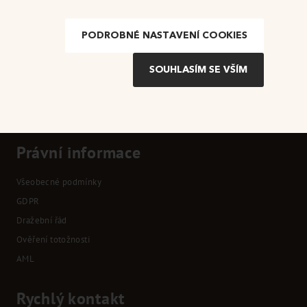
Vykupujeme půdu v k. ú. Domanín
Vykupujeme půdu v Bzenci a ve Strážnici na Moravě
PODROBNÉ NASTAVENÍ COOKIES
Poptávka po zemědělské půdě
Technické informace
Prohlášení o přístupnosti
Právní informace
Všeobecné podmínky
GDPR
Dražební řád
Ověření totožnosti
AML
Rychlý kontakt