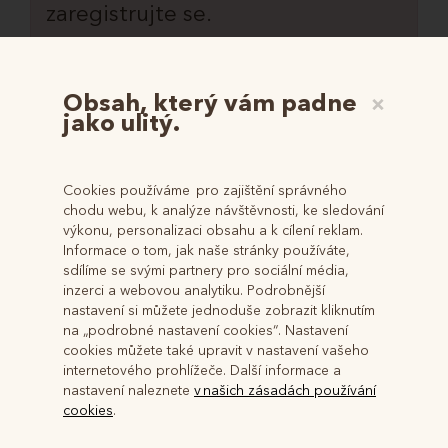
zaregistrujte se.
REGISTRUJTE SE!
Obsah, který vám padne
×
jako ulitý.
Jak se registrovat na portále našich dražeb a přihlásit se k
dražbě, prokázat totožnost a složit dražební jistotu?
Cookies používáme pro zajištění správného
VÍCE INFORMACÍ ZDE
chodu webu, k analýze návštěvnosti, ke sledování
výkonu, personalizaci obsahu a k cílení reklam.
Informace o tom, jak naše stránky používáte,
sdílíme se svými partnery pro sociální média,
inzerci a webovou analytiku. Podrobnější
nastavení si můžete jednoduše zobrazit kliknutím
na „podrobné nastavení cookies“. Nastavení
cookies můžete také upravit v nastavení vašeho
internetového prohlížeče. Další informace a
Informace
nastavení naleznete
v našich zásadách používání
cookies
.
O nás