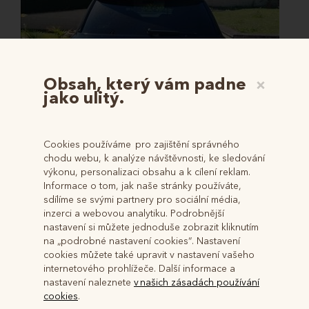
Obsah, který vám padne
×
jako ulitý.
Cookies používáme pro zajištění správného
chodu webu, k analýze návštěvnosti, ke sledování
výkonu, personalizaci obsahu a k cílení reklam.
Informace o tom, jak naše stránky používáte,
sdílíme se svými partnery pro sociální média,
inzerci a webovou analytiku. Podrobnější
Prodej zachovalé AUDI Q7 S-line
nastavení si můžete jednoduše zobrazit kliknutím
Číslo:
2026-016
na „podrobné nastavení cookies“. Nastavení
Středočeský, Černošice
cookies můžete také upravit v nastavení vašeho
Výše jistoty:20 000 Kč
internetového prohlížeče. Další informace a
Začátek dražby: Úterý 21.07.2026, 10:00
nastavení naleznete
v našich zásadách používání
cookies
.
Konec dražby: Úterý 21.07.2026, 11:00