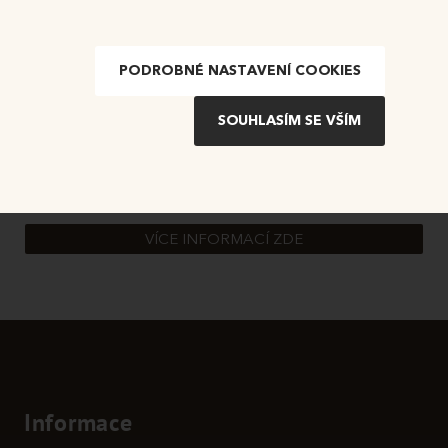
450 000 Kč
(450 000 Kč)
PODROBNÉ NASTAVENÍ COOKIES
2026020
REGISTRUJTE SE!
Jak se registrovat na portále našich dražeb a přihlásit se k
dražbě, prokázat totožnost a složit dražební jistotu?
VÍCE INFORMACÍ ZDE
Informace