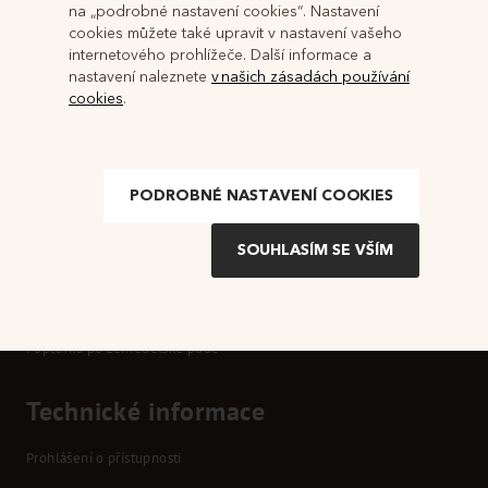
VÍCE INFORMACÍ ZDE
na „podrobné nastavení cookies“. Nastavení
cookies můžete také upravit v nastavení vašeho
internetového prohlížeče. Další informace a
nastavení naleznete
v našich zásadách používání
cookies
.
PODROBNÉ NASTAVENÍ COOKIES
Informace
O nás
Vykupujeme půdu v k. ú. Domanín
Vykupujeme půdu v Bzenci a ve Strážnici na Moravě
Poptávka po zemědělské půdě
Technické informace
Prohlášení o přístupnosti