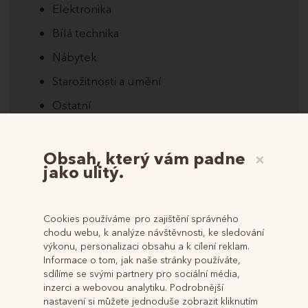
Elektronika
Bílá technika
Nábytek
Starožitnosti a umění
Ostatní
Rozšířený výběr
Obsah, který vám padne
×
jako ulitý.
Na Váš dotaz nebyly nalezeny
žádné dražby.
Cookies používáme pro zajištění správného
chodu webu, k analýze návštěvnosti, ke sledování
REGISTRUJTE SE!
výkonu, personalizaci obsahu a k cílení reklam.
Informace o tom, jak naše stránky používáte,
sdílíme se svými partnery pro sociální média,
Jak se registrovat na portále našich dražeb a přihlásit se k
inzerci a webovou analytiku. Podrobnější
dražbě, prokázat totožnost a složit dražební jistotu?
nastavení si můžete jednoduše zobrazit kliknutím