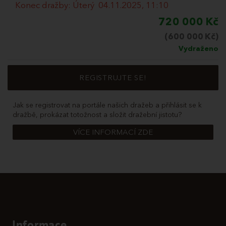
Konec dražby: Úterý 04.11.2025, 11:10
720 000 Kč
(600 000 Kč)
Vydraženo
REGISTRUJTE SE!
Jak se registrovat na portále našich dražeb a přihlásit se k
dražbě, prokázat totožnost a složit dražební jistotu?
VÍCE INFORMACÍ ZDE
Informace