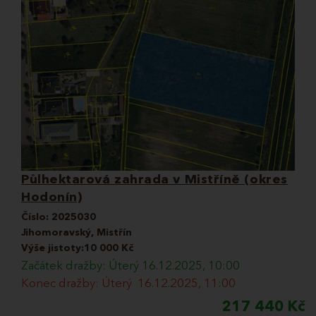
Půlhektarová zahrada v Mistříně (okres
Hodonín)
Číslo:
2025030
Jihomoravský, Mistřín
Výše jistoty:10 000 Kč
Začátek dražby: Úterý 16.12.2025, 10:00
Konec dražby: Úterý 16.12.2025, 11:00
217 440 Kč