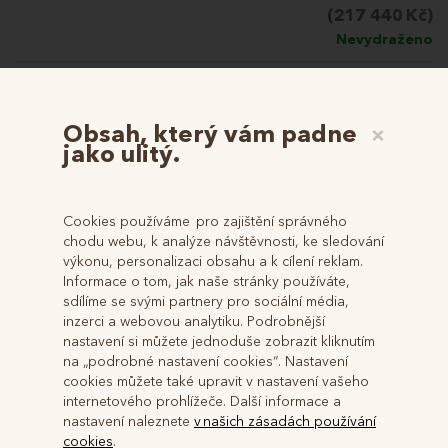
(217 440 Kč)
Nevydraženo
Obsah, který vám padne
×
jako ulitý.
Cookies používáme pro zajištění správného
chodu webu, k analýze návštěvnosti, ke sledování
výkonu, personalizaci obsahu a k cílení reklam.
Informace o tom, jak naše stránky používáte,
sdílíme se svými partnery pro sociální média,
inzerci a webovou analytiku. Podrobnější
nastavení si můžete jednoduše zobrazit kliknutím
na „podrobné nastavení cookies“. Nastavení
Atraktivní pozemky v Břeclavi poblíž
cookies můžete také upravit v nastavení vašeho
dálnice D2
internetového prohlížeče. Další informace a
nastavení naleznete
v našich zásadách používání
Číslo:
2025026
cookies
.