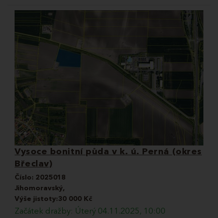
Vysoce bonitní půda v k. ú. Perná (okres
Břeclav)
Číslo:
2025018
Jihomoravský,
Výše jistoty:30 000 Kč
Začátek dražby: Úterý 04.11.2025, 10:00