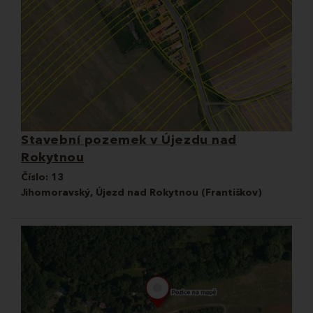
Stavební pozemek v Újezdu nad
Rokytnou
Číslo:
13
Jihomoravský, Újezd nad Rokytnou (Františkov)