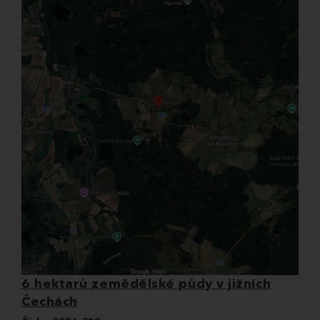
6 hektarů zemědělské půdy v jižních
Čechách