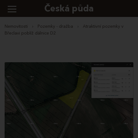
Česká půda
Nemovitosti
›
Pozemky - dražba
›
Atraktivní pozemky v
Břeclavi poblíž dálnice D2