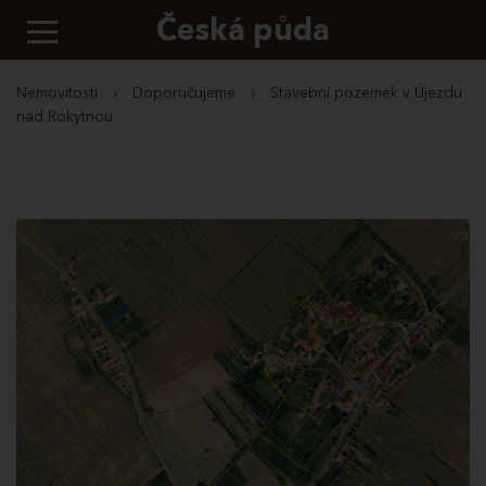
Česká půda
Nemovitosti
›
Doporučujeme
›
Stavební pozemek v Újezdu
nad Rokytnou