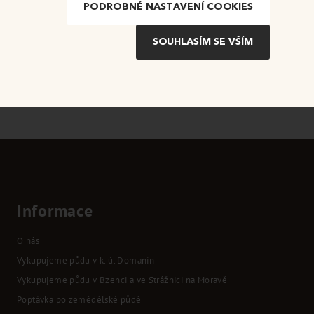
PODROBNÉ NASTAVENÍ COOKIES
Informace
O nás
Vykupujeme půdu v k. ú. Domanín
Vykupujeme půdu v Bzenci a ve Strážnici na Moravě
Poptávka po zemědělské půdě