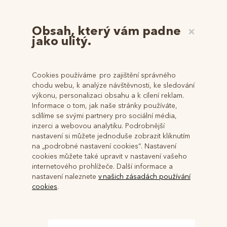
Oba vlastníci prodají své spoluvlastnické podíly na pozemku p. č.
Obsah, který vám padne
×
450/8 v katastrálním území Újezd nad Rokytnou s celkovou
jako ulitý.
2
výměrou 966 m
. Pozemek se nachází v zastavitelném území a
v jeho okolí již rodinné domy jsou, případně se staví. Pozemek je
volně přístupný, nekonají se tedy žádné asistované prohlídky.
V případě potřeby doplňujících informací se neváhejte ozvat
Cookies používáme pro zajištění správného
prostřednictvím e-mailu
info@ceska-puda.cz
, případně
chodu webu, k analýze návštěvnosti, ke sledování
telefonicky na 605-366-627.
výkonu, personalizaci obsahu a k cílení reklam.
Informace o tom, jak naše stránky používáte,
sdílíme se svými partnery pro sociální média,
Dokumenty
inzerci a webovou analytiku. Podrobnější
nastavení si můžete jednoduše zobrazit kliknutím
na „podrobné nastavení cookies“. Nastavení
Pozemek Újezd územní plán
cookies můžete také upravit v nastavení vašeho
Pozemek Újezd - GPS souřadnice
internetového prohlížeče. Další informace a
Pozemek Újezd
nastavení naleznete
v našich zásadách používání
cookies
.