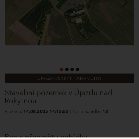
UKÁZAT/SKRÝT PARAMETRY
Stavební pozemek v Újezdu nad
Rokytnou
Vloženo:
14.08.2025 14:15:53
| Číslo nabídky:
13
Popis předmětu nabídky